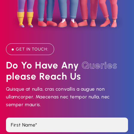
GET IN TOUCH:
Do Yo Have Any 
Q
u
e
r
i
e
s
Please Reach Us
Quisque at nulla, cras convallis a augue non
ullamcorper. Maecenas nec tempor nulla, nec
semper mauris.