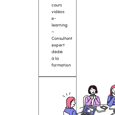
cours
vidéos
e-
learning
–
Consultant
expert
dédié
à la
formation