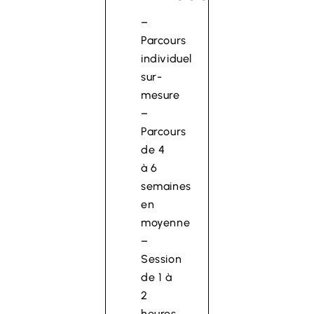
–
Parcours
individuel
sur-
mesure
–
Parcours
de 4
à 6
semaines
en
moyenne
–
Session
de 1 à
2
heures