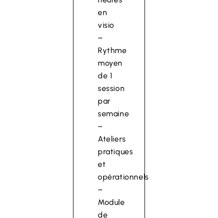
en
visio
–
Rythme
moyen
de 1
session
par
semaine
–
Ateliers
pratiques
et
opérationnels
–
Module
de