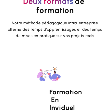
Deux
formats
de 
formation
Notre méthode pédagogique intra-entreprise
alterne des temps d’apprentissages et des temps
de mises en pratique sur vos projets réels
Formation
En
Inviduel